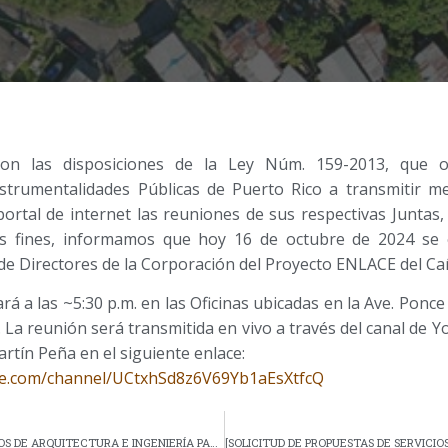
on las disposiciones de la Ley Núm. 159-2013, que 
strumentalidades Públicas de Puerto Rico a transmitir 
portal de internet las reuniones de sus respectivas Juntas,
s fines, informamos que hoy 16 de octubre de 2024 se 
 de Directores de la Corporación del Proyecto ENLACE del C
á a las ~5:30 p.m. en las Oficinas ubicadas en la Ave. Ponc
. La reunión será transmitida en vivo a través del canal de 
tín Peña en el siguiente enlace:
be.com/channel/UCtxhSd8z6V69Yb1aEsXtfcQ
RFP 2025-006 SERVICIOS DE ARQUITECTURA E INGENIERÍA PARA EL DISEÑO PARTICIPATIVO DE PROYECTOS DEL PROGRAMA MULTISECTORIAL PARA LA MITIGACIÓN COMUNITARIA BAJO LA SUBVENCIÓN EN BLOQUE PARA EL DESARROLLO COMUNITARIO – MITIGACIÓN CORPORACIÓN DEL PROYECTO ENLACE DEL CAÑO MARTÍN PEÑA SAN JUAN, PUERTO RICO