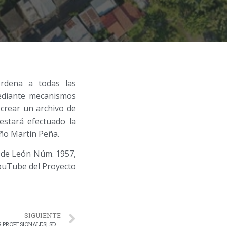
ordena a todas las
mediante mecanismos
 crear un archivo de
estará efectuado la
año Martín Peña.
e de León Núm. 1957,
YouTube del Proyecto
SIGUIENTE
[SOLICITUD DE PROPUESTAS DE SERVICIOS PROFESIONALES] SDP 2025-006 SERVICIOS PROFESIONALES PARA IMPLANTACIÓN, ASESORÍA Y MANTENIMIENTO DE UN SISTEMA COMPUTADORIZADO PARA LA CONTABILIDAD Y GERENCIA DE PROYECTOS PARA LA CORPORACIÓN DEL PROYECTO ENLACE DEL CAÑO MARTÍN PEÑA